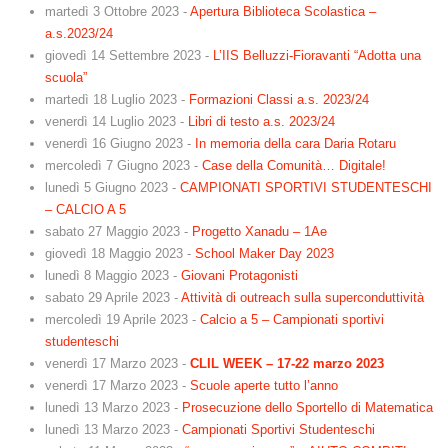
martedì 3 Ottobre 2023
-
Apertura Biblioteca Scolastica –
a.s.2023/24
giovedì 14 Settembre 2023
-
L’IIS Belluzzi-Fioravanti “Adotta una
scuola”
martedì 18 Luglio 2023
-
Formazioni Classi a.s. 2023/24
venerdì 14 Luglio 2023
-
Libri di testo a.s. 2023/24
venerdì 16 Giugno 2023
-
In memoria della cara Daria Rotaru
mercoledì 7 Giugno 2023
-
Case della Comunità… Digitale!
lunedì 5 Giugno 2023
-
CAMPIONATI SPORTIVI STUDENTESCHI
– CALCIO A 5
sabato 27 Maggio 2023
-
Progetto Xanadu – 1Ae
giovedì 18 Maggio 2023
-
School Maker Day 2023
lunedì 8 Maggio 2023
-
Giovani Protagonisti
sabato 29 Aprile 2023
-
Attività di outreach sulla superconduttività
mercoledì 19 Aprile 2023
-
Calcio a 5 – Campionati sportivi
studenteschi
venerdì 17 Marzo 2023
-
CLIL WEEK – 17-22 marzo 2023
venerdì 17 Marzo 2023
-
Scuole aperte tutto l’anno
lunedì 13 Marzo 2023
-
Prosecuzione dello Sportello di Matematica
lunedì 13 Marzo 2023
-
Campionati Sportivi Studenteschi