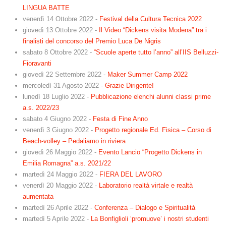
LINGUA BATTE
venerdì 14 Ottobre 2022
-
Festival della Cultura Tecnica 2022
giovedì 13 Ottobre 2022
-
Il Video “Dickens visita Modena” tra i
finalisti del concorso del Premio Luca De Nigris
sabato 8 Ottobre 2022
-
“Scuole aperte tutto l’anno” all’IIS Belluzzi-
Fioravanti
giovedì 22 Settembre 2022
-
Maker Summer Camp 2022
mercoledì 31 Agosto 2022
-
Grazie Dirigente!
lunedì 18 Luglio 2022
-
Pubblicazione elenchi alunni classi prime
a.s. 2022/23
sabato 4 Giugno 2022
-
Festa di Fine Anno
venerdì 3 Giugno 2022
-
Progetto regionale Ed. Fisica – Corso di
Beach-volley – Pedaliamo in riviera
giovedì 26 Maggio 2022
-
Evento Lancio “Progetto Dickens in
Emilia Romagna” a.s. 2021/22
martedì 24 Maggio 2022
-
FIERA DEL LAVORO
venerdì 20 Maggio 2022
-
Laboratorio realtà virtale e realtà
aumentata
martedì 26 Aprile 2022
-
Conferenza – Dialogo e Spiritualità
martedì 5 Aprile 2022
-
La Bonfiglioli ‘promuove’ i nostri studenti