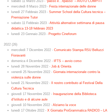
sabato 11 Marzo 2023
-
“passo e…ripasso” – AIUTO COMPITI
mercoledì 8 Marzo 2023
-
Festa internazionale delle donne
lunedì 27 Febbraio 2023
-
Summer School della Cultura tecnica –
Premiazione Tutor
sabato 11 Febbraio 2023
-
Attività alternative settimana di pausa
didattica 13-18 febbraio 2023
lunedì 23 Gennaio 2023
-
Progetto Cineforum
2022
(
26
)
mercoledì 7 Dicembre 2022
-
Comunicato Stampa RSU Belluzzi
Fioravanti
domenica 4 Dicembre 2022
-
IFTS – avvio corso
lunedì 28 Novembre 2022
-
Job & Orienta
venerdì 25 Novembre 2022
-
Giornata internazionale contro la
violenza sulle donne
lunedì 21 Novembre 2022
-
Il nostro contributo al Festival Della
Cultura Tecnica
giovedì 17 Novembre 2022
-
Inaugurazione della Biblioteca
d’Istituto e di alcune aule
giovedì 10 Novembre 2022
-
Alziamo la voce
lunedì 17 Ottobre 2022
-
X Giornata ProGrammatica RADIO3 – LA