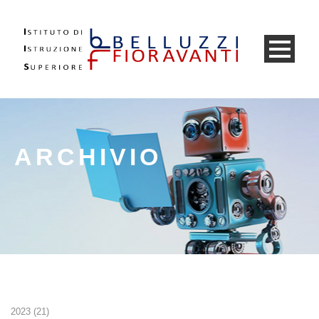
ARCHIVIO
2023
(
21
)