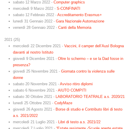
sabato 12 Marzo 2022
-
Computer graphics
mercoledì 9 Marzo 2022
-
S-CONFINATI
sabato 12 Febbraio 2022
-
Accreditamento Erasmus+
lunedì 31 Gennaio 2022
-
Gara Nazionale Automazione
venerdì 28 Gennaio 2022
-
Canti della Memoria
2021
(
25
)
mercoledì 22 Dicembre 2021
-
Vaccini, il camper dell’Ausl Bologna
davanti al nostro Istituto
giovedì 9 Dicembre 2021
-
Oltre lo schermo – e se la Dad fosse in
presenza?
giovedì 25 Novembre 2021
-
Giornata contro la violenza sulle
donne
sabato 20 Novembre 2021
-
Avviso ritiro diplomi
sabato 6 Novembre 2021
-
AIUTO COMPITI
sabato 30 Ottobre 2021
-
LABORATORIO TEATRALE a.s. 2020/21
lunedì 25 Ottobre 2021
-
CodyMaze
giovedì 26 Agosto 2021
-
Borse di studio e Contributo libri di testo
a.s. 2021/2022
mercoledì 21 Luglio 2021
-
Libri di testo a.s. 2021/22
mercoledì 7 Luglio 2021
-
“Estate resistente -Scuole aperte estate