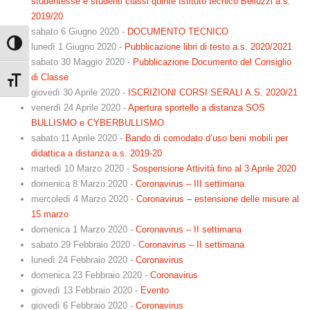
studentesse e studenti classi quinte Istituto tecnico Belluzzi a.s.
2019/20
sabato 6 Giugno 2020
-
DOCUMENTO TECNICO
Attiva/disattiva alto contrasto
lunedì 1 Giugno 2020
-
Pubblicazione libri di testo a.s. 2020/2021
sabato 30 Maggio 2020
-
Pubblicazione Documento del Consiglio
di Classe
Attiva/disattiva dimensione testo
giovedì 30 Aprile 2020
-
ISCRIZIONI CORSI SERALI A.S. 2020/21
venerdì 24 Aprile 2020
-
Apertura sportello a distanza SOS
BULLISMO e CYBERBULLISMO
sabato 11 Aprile 2020
-
Bando di comodato d’uso beni mobili per
didattica a distanza a.s. 2019-20
martedì 10 Marzo 2020
-
Sospensione Attività fino al 3 Aprile 2020
domenica 8 Marzo 2020
-
Coronavirus – III settimana
mercoledì 4 Marzo 2020
-
Coronavirus – estensione delle misure al
15 marzo
domenica 1 Marzo 2020
-
Coronavirus – II settimana
sabato 29 Febbraio 2020
-
Coronavirus – II settimana
lunedì 24 Febbraio 2020
-
Coronavirus
domenica 23 Febbraio 2020
-
Coronavirus
giovedì 13 Febbraio 2020
-
Evento
giovedì 6 Febbraio 2020
-
Coronavirus