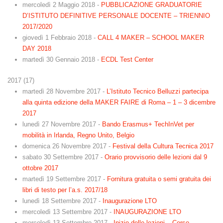
mercoledì 2 Maggio 2018
-
PUBBLICAZIONE GRADUATORIE
D’ISTITUTO DEFINITIVE PERSONALE DOCENTE – TRIENNIO
2017/2020
giovedì 1 Febbraio 2018
-
CALL 4 MAKER – SCHOOL MAKER
DAY 2018
martedì 30 Gennaio 2018
-
ECDL Test Center
2017
(
17
)
martedì 28 Novembre 2017
-
L’Istituto Tecnico Belluzzi partecipa
alla quinta edizione della MAKER FAIRE di Roma – 1 – 3 dicembre
2017
lunedì 27 Novembre 2017
-
Bando Erasmus+ TechInVet per
mobilità in Irlanda, Regno Unito, Belgio
domenica 26 Novembre 2017
-
Festival della Cultura Tecnica 2017
sabato 30 Settembre 2017
-
Orario provvisorio delle lezioni dal 9
ottobre 2017
martedì 19 Settembre 2017
-
Fornitura gratuita o semi gratuita dei
libri di testo per l’a.s. 2017/18
lunedì 18 Settembre 2017
-
Inaugurazione LTO
mercoledì 13 Settembre 2017
-
INAUGURAZIONE LTO
mercoledì 13 Settembre 2017
-
Inizio delle lezioni – Corso