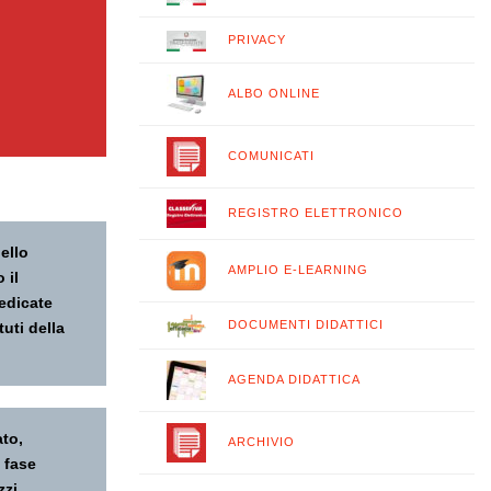
PRIVACY
ALBO ONLINE
COMUNICATI
REGISTRO ELETTRONICO
dello
AMPLIO E-LEARNING
 il
dedicate
DOCUMENTI DIDATTICI
tuti della
AGENDA DIDATTICA
ato,
ARCHIVIO
a fase
zzi