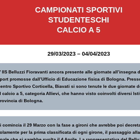
CAMPIONATI SPORTIVI
STUDENTESCHI
CALCIO A 5
29/03/2023 – 04/04/2023
’ IIS Belluzzi Fioravanti ancora presente alle giornate all’insegna 
port promosse dall’Ufficio di Educazione fisica di Bologna. Presso
entro Sportivo Corticella, Biavati si sono tenute le due giornate 
l calcio a 5, categoria Allievi, che hanno visto coinvolti diversi Isti
rovincia di Bologna.
i comincia il 29 Marzo con la fase a gironi che avrebbe poi decret
olamente per la prima classificata di ogni girone, il passaggio all
inale che si sarebbe svolta il 4 Aprile. La rappresentativa del Bellu