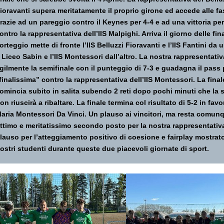
ioravanti supera meritatamente il proprio girone ed accede alle fas
razie ad un pareggio contro il Keynes per 4-4 e ad una vittoria per
ontro la rappresentativa dell’IIS Malpighi. Arriva il giorno delle fina
orteggio mette di fronte l’IIS Belluzzi Fioravanti e l’IIS Fantini da 
l Liceo Sabin e l’IIS Montessori dall’altro. La nostra rappresentati
gilmente la semifinale con il punteggio di 7-3 e guadagna il pass 
finalissima” contro la rappresentativa dell’IIS Montessori. La final
omincia subito in salita subendo 2 reti dopo pochi minuti che la
on riuscirà a ribaltare. La finale termina col risultato di 5-2 in favor
aria Montessori Da Vinci. Un plauso ai vincitori, ma resta comun
ttimo e meritatissimo secondo posto per la nostra rappresentativ
lauso per l’atteggiamento positivo di coesione e fairplay mostrat
ostri studenti durante queste due piacevoli giornate di sport.