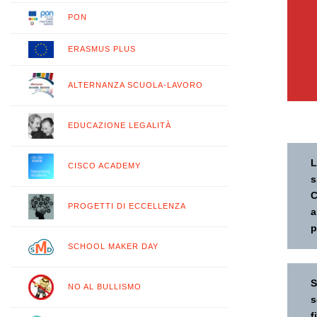
PON
ERASMUS PLUS
ALTERNANZA SCUOLA-LAVORO
EDUCAZIONE LEGALITÀ
L
CISCO ACADEMY
s
C
PROGETTI DI ECCELLENZA
a
p
SCHOOL MAKER DAY
S
NO AL BULLISMO
s
f