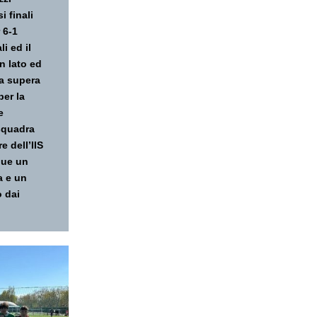
i finali
 6-1
li ed il
un lato ed
va supera
per la
e
 squadra
e dell’IIS
que un
a e un
o dai