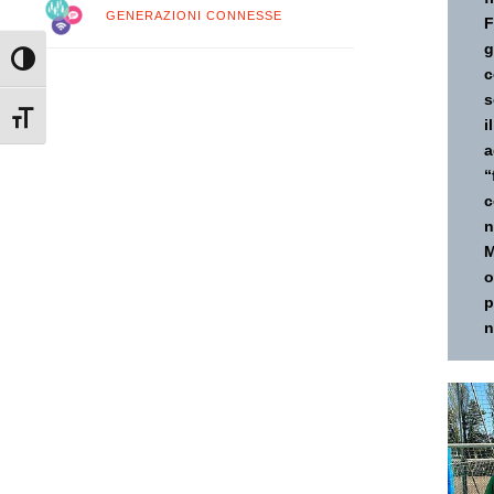
GENERAZIONI CONNESSE
F
g
Attiva/disattiva alto contrasto
c
s
Attiva/disattiva dimensione testo
i
a
“
c
n
M
o
p
n