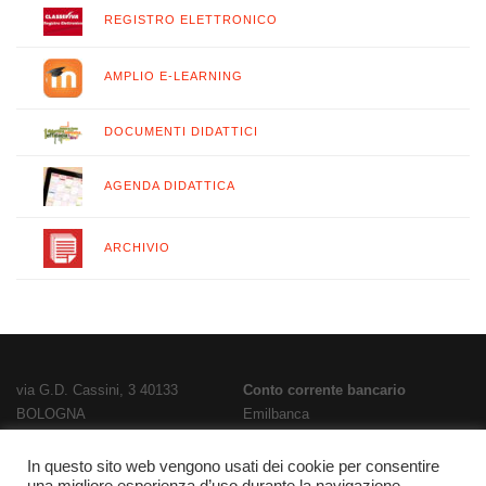
REGISTRO ELETTRONICO
AMPLIO E-LEARNING
DOCUMENTI DIDATTICI
AGENDA DIDATTICA
ARCHIVIO
via G.D. Cassini, 3 40133
Conto corrente bancario
BOLOGNA
Emilbanca
TEL
051 3519711
- FAX
051 563656
IBAN
E-Mail:
bois02300g@istruzione.it
IT28T0707236670000000186800
In questo sito web vengono usati dei cookie per consentire
PEC:
bois02300g@pec.istruzione.it
Codice Fatturazione
UFPL93