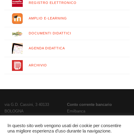
REGISTRO ELETTRONICO
AMPLIO E-LEARNING
DOCUMENTI DIDATTICI
AGENDA DIDATTICA
ARCHIVIO
via G.D. Cassini, 3 40133
Conto corrente bancario
BOLOGNA
Emilbanca
TEL
051 3519711
- FAX
051 563656
IBAN
E-Mail:
bois02300g@istruzione.it
IT28T0707236670000000186800
In questo sito web vengono usati dei cookie per consentire
PEC:
bois02300g@pec.istruzione.it
Codice Fatturazione
UFPL93
una migliore esperienza d’uso durante la navigazione.