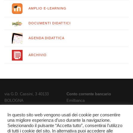
AMPLIO E-LEARNING
DOCUMENTI DIDATTICI
AGENDA DIDATTICA
ARCHIVIO
via G.D. Cassini, 3 40133
Conto corrente bancario
BOLOGNA
Emilbanca
TEL
051 3519711
- FAX
051 563656
IBAN
E-Mail:
bois02300g@istruzione.it
IT28T0707236670000000186800
In questo sito web vengono usati dei cookie per consentire
una migliore esperienza d’uso durante la navigazione.
PEC:
bois02300g@pec.istruzione.it
Codice Fatturazione
UFPL93
Selezionando il pulsante “Accetta tutto”, consentirai l’utilizzo
Codice meccanografico
Codice IPA
istsc_bois02300g
di tutti i cookie del sito. In alternativa puoi accedere alle