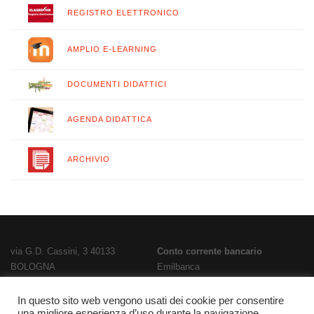
REGISTRO ELETTRONICO
AMPLIO E-LEARNING
DOCUMENTI DIDATTICI
AGENDA DIDATTICA
ARCHIVIO
via G.D. Cassini, 3 40133
Conto corrente bancario
BOLOGNA
Emilbanca
TEL
051 3519711
- FAX
051 563656
IBAN
E-Mail:
bois02300g@istruzione.it
IT28T0707236670000000186800
In questo sito web vengono usati dei cookie per consentire
PEC:
bois02300g@pec.istruzione.it
Codice Fatturazione
UFPL93
una migliore esperienza d’uso durante la navigazione.