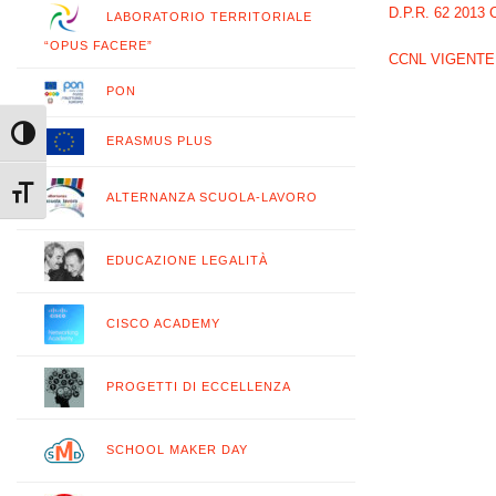
D.P.R. 62 2013 
LABORATORIO TERRITORIALE
“OPUS FACERE”
CCNL VIGENTE 
PON
Attiva/disattiva alto contrasto
ERASMUS PLUS
Attiva/disattiva dimensione testo
ALTERNANZA SCUOLA-LAVORO
EDUCAZIONE LEGALITÀ
CISCO ACADEMY
PROGETTI DI ECCELLENZA
SCHOOL MAKER DAY