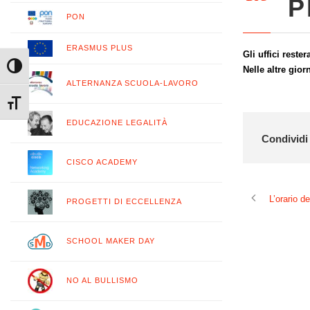
P
PON
ERASMUS PLUS
Gli uffici reste
Attiva/disattiva alto contrasto
Nelle altre gior
ALTERNANZA SCUOLA-LAVORO
Attiva/disattiva dimensione testo
EDUCAZIONE LEGALITÀ
Condividi 
CISCO ACADEMY
L’orario de
PROGETTI DI ECCELLENZA
SCHOOL MAKER DAY
NO AL BULLISMO