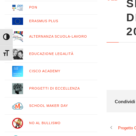
S
PON
D
ERASMUS PLUS
2
ALTERNANZA SCUOLA-LAVORO
Attiva/disattiva alto contrasto
Attiva/disattiva dimensione testo
EDUCAZIONE LEGALITÀ
CISCO ACADEMY
PROGETTI DI ECCELLENZA
Condividi 
SCHOOL MAKER DAY
NO AL BULLISMO
Progetto 