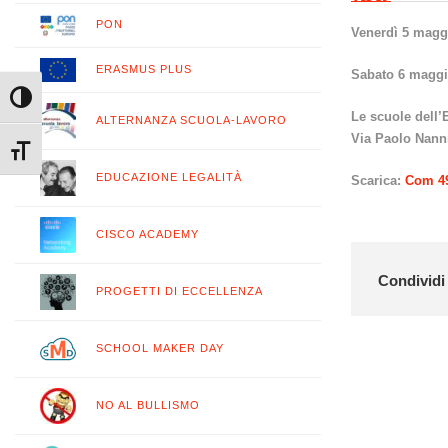
PON
Venerdì 5 maggi
ERASMUS PLUS
Sabato 6 maggio
Attiva/disattiva alto contrasto
Le scuole dell’
ALTERNANZA SCUOLA-LAVORO
Via Paolo Nann
Attiva/disattiva dimensione testo
EDUCAZIONE LEGALITÀ
Scarica:
Com 49
CISCO ACADEMY
Condividi 
PROGETTI DI ECCELLENZA
SCHOOL MAKER DAY
NO AL BULLISMO