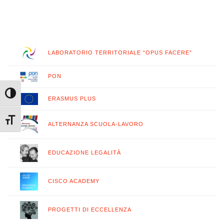
LABORATORIO TERRITORIALE “OPUS FACERE”
PON
Attiva/disattiva alto contrasto
ERASMUS PLUS
Attiva/disattiva dimensione testo
ALTERNANZA SCUOLA-LAVORO
EDUCAZIONE LEGALITÀ
CISCO ACADEMY
PROGETTI DI ECCELLENZA