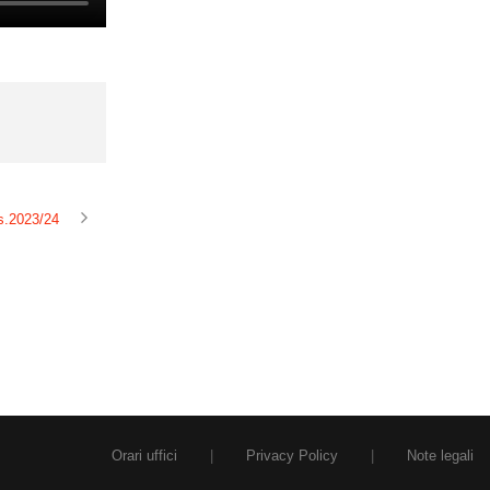
.s.2023/24
Orari uffici
|
Privacy Policy
|
Note legali