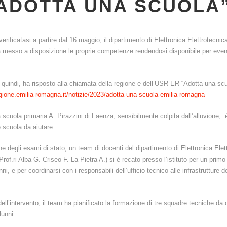
ADOTTA UNA SCUOLA
verificatasi a partire dal 16 maggio, il dipartimento di Elettronica Elettrotecnic
messo a disposizione le proprie competenze rendendosi disponibile per eventu
 quindi, ha risposto alla chiamata della regione e dell’USR ER “Adotta una sc
egione.emilia-romagna.it/notizie/2023/adotta-una-scuola-emilia-romagna
scuola primaria A. Pirazzini di Faenza, sensibilmente colpita dall’alluvione, 
 scuola da aiutare.
ne degli esami di stato, un team di docenti del dipartimento di Elettronica Elet
rof.ri Alba G. Criseo F. La Pietra A.) si è recato presso l’istituto per un prim
nni, e per coordinarsi con i responsabili dell’ufficio tecnico alle infrastrutture 
 dell’intervento, il team ha pianificato la formazione di tre squadre tecniche da
alunni.