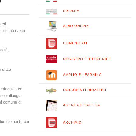
”
PRIVACY
a ed
ALBO ONLINE
ali interventi
COMUNICATI
uola” .
REGISTRO ELETTRONICO
è stata
AMPLIO E-LEARNING
trotecnica ed
DOCUMENTI DIDATTICI
o sopralluogo
del comune di
AGENDA DIDATTICA
 due elementi, per
ARCHIVIO