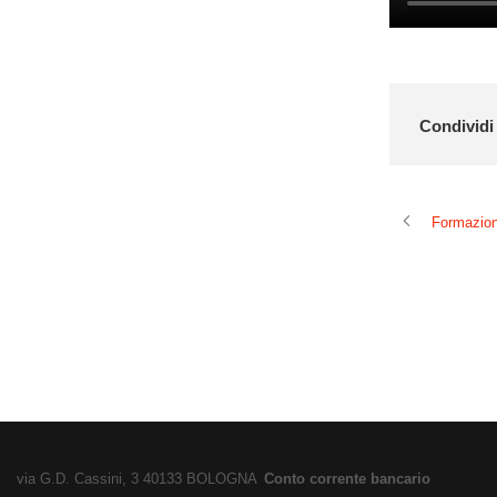
Condividi 
Formazion
via G.D. Cassini, 3 40133 BOLOGNA
Conto corrente bancario