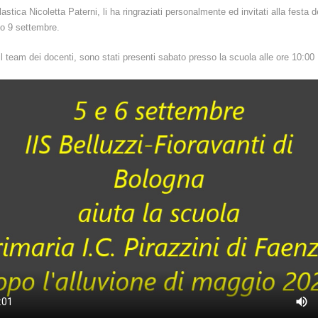
astica Nicoletta Paterni, li ha ringraziati personalmente ed invitati alla festa 
to 9 settembre.
 il team dei docenti, sono stati presenti sabato presso la scuola alle ore 10:00