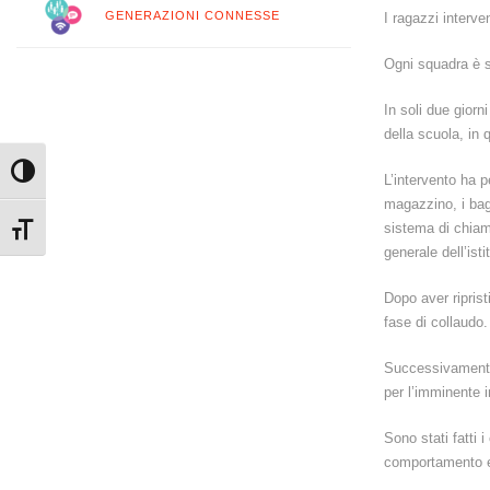
GENERAZIONI CONNESSE
I ragazzi interv
Ogni squadra è s
In soli due giorn
della scuola, in 
Attiva/disattiva alto contrasto
L’intervento ha pe
magazzino, i bagn
sistema di chiama
Attiva/disattiva dimensione testo
generale dell’isti
Dopo aver riprist
fase di collaudo
Successivamente s
per l’imminente i
Sono stati fatti 
comportamento es