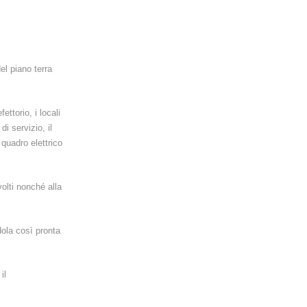
del piano terra
fettorio, i locali
i servizio, il
 quadro elettrico
volti nonché alla
dola così pronta
il