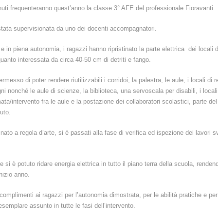
enuti frequenteranno quest’anno la classe 3° AFE del professionale Fioravanti.
tata supervisionata da uno dei docenti accompagnatori.
i e in piena autonomia, i ragazzi hanno ripristinato la parte elettrica dei locali 
quanto interessata da circa 40-50 cm di detriti e fango.
rmesso di poter rendere riutilizzabili i corridoi, la palestra, le aule, i locali di re
i nonché le aule di scienze, la biblioteca, una servoscala per disabili, i locali d
ta/intervento fra le aule e la postazione dei collaboratori scolastici, parte del
tuto.
inato a regola d’arte, si è passati alla fase di verifica ed ispezione dei lavori s
.
i è potuto ridare energia elettrica in tutto il piano terra della scuola, renden
nizio anno.
i complimenti ai ragazzi per l’autonomia dimostrata, per le abilità pratiche e per 
emplare assunto in tutte le fasi dell’intervento.