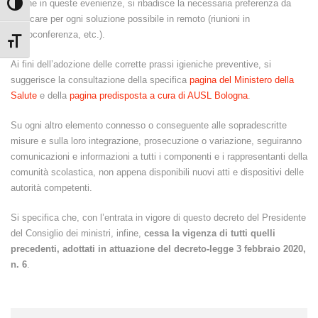
Anche in queste evenienze, si ribadisce la necessaria preferenza da
Attiva/disattiva alto contrasto
applicare per ogni soluzione possibile in remoto (riunioni in
videoconferenza, etc.).
Attiva/disattiva dimensione testo
Ai fini dell’adozione delle corrette prassi igieniche preventive, si
suggerisce la consultazione della specifica
pagina del Ministero della
Salute
e della
pagina predisposta a cura di AUSL Bologna
.
Su ogni altro elemento connesso o conseguente alle sopradescritte
misure e sulla loro integrazione, prosecuzione o variazione, seguiranno
comunicazioni e informazioni a tutti i componenti e i rappresentanti della
comunità scolastica, non appena disponibili nuovi atti e dispositivi delle
autorità competenti.
Si specifica che, con l’entrata in vigore di questo decreto del Presidente
del Consiglio dei ministri, infine,
cessa la vigenza di tutti quelli
precedenti, adottati in attuazione del decreto-legge 3 febbraio 2020,
n. 6
.