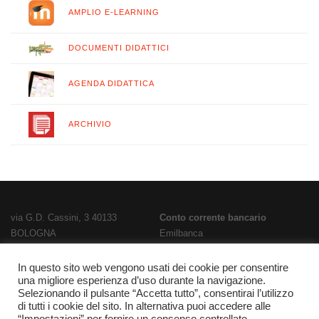
AMPLIO E-LEARNING
DOCUMENTI DIDATTICI
AGENDA DIDATTICA
ARCHIVIO
via G.D. Cassini, 3 40133
Conto corrente bancario
BOLOGNA
Emilbanca
TEL
051 3519711
- FAX
051 563656
IBAN
E-Mail:
bois02300g@istruzione.it
IT28T0707236670000000186800
In questo sito web vengono usati dei cookie per consentire
PEC:
bois02300g@pec.istruzione.it
Codice Fatturazione
UFPL93
una migliore esperienza d’uso durante la navigazione.
Selezionando il pulsante “Accetta tutto”, consentirai l’utilizzo
Codice meccanografico
Codice IPA
istsc_bois02300g
di tutti i cookie del sito. In alternativa puoi accedere alle
BOIS02300G