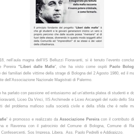
8, nell’aula magna dell’IIS Belluzzi Fioravanti, si è tenuto l’evento conclu
ne Pereira
“Liberi dalle Mafie
“, che ha visto come ospiti
Paolo Bolog
 dei familiari delle vittime della strage di Bologna del 2 Agosto 1980, ed il m
nte dell’Associazione Nazionale Magistrati di Palermo.
eo ha parlato con passione ed entusiasmo ad un’attenta platea di studenti e do
ioravanti, Liceo Da Vinci, IIS Archimede e Liceo Arcangeli del ruolo dello Stat
lti del problema mafioso sulla società civile e della sfida che è nelle m
afie
” è promosso e realizzato da
Associazione Pereira
con il contributo d
na e Ravenna con il patrocinio del Comune di Bologna, Comune di R
i Confesercenti, Sos Impresa, Libera. Ass. Paolo Pedrelli e Addiopizzo.