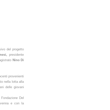
sivo del progetto
nesi,
presidente
agistrato
Nino Di
centi provenienti
o nella lotta alla
ani delle giovani
i Fondazione Del
avenna e con la