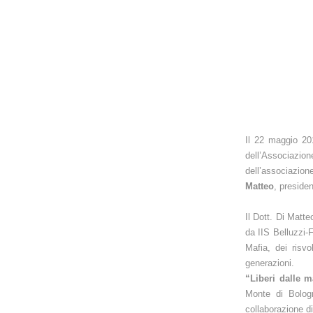
Il 22 maggio 201
dell’Associazio
dell’associazione
Matteo
, preside
Il Dott. Di Matt
da IIS Belluzzi-F
Mafia, dei risvo
generazioni.
“Liberi dalle m
Monte di Bolog
collaborazione d