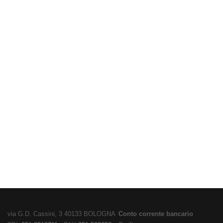
via G.D. Cassini, 3 40133 BOLOGNA
Conto corrente bancario