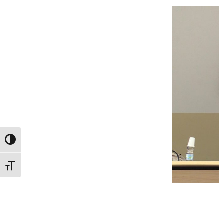
Attiva/disattiva alto contrasto
Attiva/disattiva dimensione testo