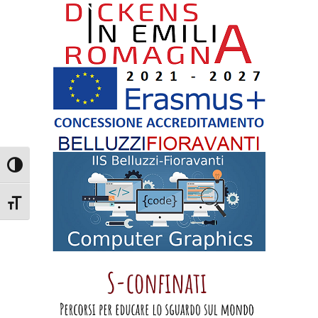
Attiva/disattiva alto contrasto
Attiva/disattiva dimensione testo