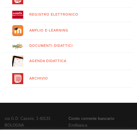
REGISTRO ELETTRONICO
AMPLIO E-LEARNING
DOCUMENTI DIDATTICI
AGENDA DIDATTICA
ARCHIVIO
via G.D. Cassini, 3 40133
Conto corrente bancario
BOLOGNA
Emilbanca
TEL
051 3519711
- FAX
051 563656
IBAN