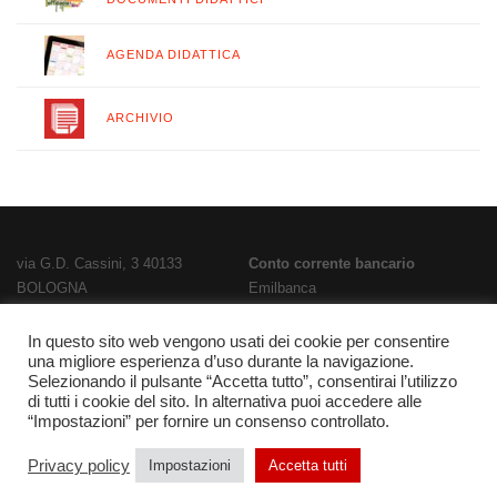
AGENDA DIDATTICA
ARCHIVIO
via G.D. Cassini, 3 40133
Conto corrente bancario
BOLOGNA
Emilbanca
TEL
051 3519711
- FAX
051 563656
IBAN
E-Mail:
bois02300g@istruzione.it
IT28T0707236670000000186800
In questo sito web vengono usati dei cookie per consentire
una migliore esperienza d’uso durante la navigazione.
PEC:
bois02300g@pec.istruzione.it
Codice Fatturazione
UFPL93
Selezionando il pulsante “Accetta tutto”, consentirai l’utilizzo
Codice meccanografico
Codice IPA
istsc_bois02300g
di tutti i cookie del sito. In alternativa puoi accedere alle
BOIS02300G
“Impostazioni” per fornire un consenso controllato.
Codice fiscale 91337340375
Privacy policy
Impostazioni
Accetta tutti
Orari uffici
|
Privacy Policy
|
Note legali