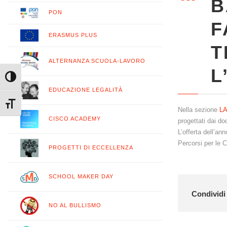
B
PON
F
ERASMUS PLUS
T
ALTERNANZA SCUOLA-LAVORO
L
Attiva/disattiva alto contrasto
EDUCAZIONE LEGALITÀ
Attiva/disattiva dimensione testo
Nella sezione
L
CISCO ACADEMY
progettati dai do
L’offerta dell’an
Percorsi per le 
PROGETTI DI ECCELLENZA
SCHOOL MAKER DAY
Condividi 
NO AL BULLISMO