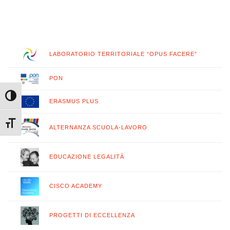
LABORATORIO TERRITORIALE “OPUS FACERE”
PON
Attiva/disattiva alto contrasto
ERASMUS PLUS
Attiva/disattiva dimensione testo
ALTERNANZA SCUOLA-LAVORO
EDUCAZIONE LEGALITÀ
CISCO ACADEMY
PROGETTI DI ECCELLENZA