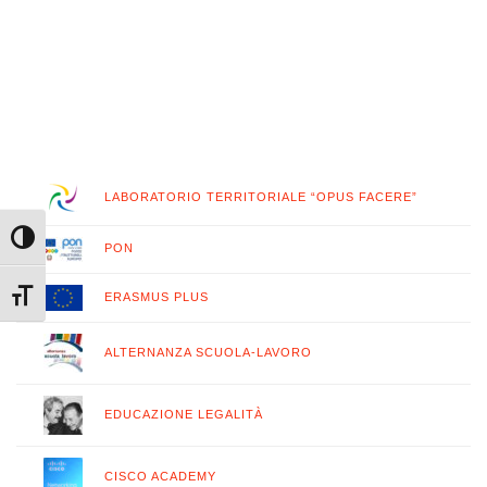
LABORATORIO TERRITORIALE “OPUS FACERE”
Attiva/disattiva alto contrasto
PON
ERASMUS PLUS
Attiva/disattiva dimensione testo
ALTERNANZA SCUOLA-LAVORO
EDUCAZIONE LEGALITÀ
CISCO ACADEMY