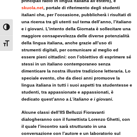
principali radio in lingua italiana all’estero), e
skuola.net
, portale di riferimento degli studenti
italiani che, per l’occasione, pubblicherà i risultati di
una ricerca tra gli utenti sul tema dell’anno, l’italiano
Attiva/disattiva alto contrasto
e i giovani. L’intento della Giornata è sollecitare una
maggiore consapevolezza delle diverse potenzialità
della lingua italiana, anche grazie all’uso di
Attiva/disattiva dimensione testo
strumenti digitali, per comunicare al meglio ed
essere pieni cittadini: con l’obiettivo di esprimere sé
stessi in un italiano contemporaneo senza
dimenticare la nostra illustre tradizione letteraria. Lo
speciale evento, che da dieci anni promuove la
lingua italiana in tutti i suoi aspetti tra studentesse e
studenti, tra appassionate e appassionati, è
dedicato quest’anno a
L’italiano e i giovani
.
Alcune classi dell’IIS Belluzzi Fioravanti
dialogheranno con il fumettista Lorenzo Ghetti, con
il quale l’incontro sarà strutturato in una
conversazione con l’autore e un laboratorio sul