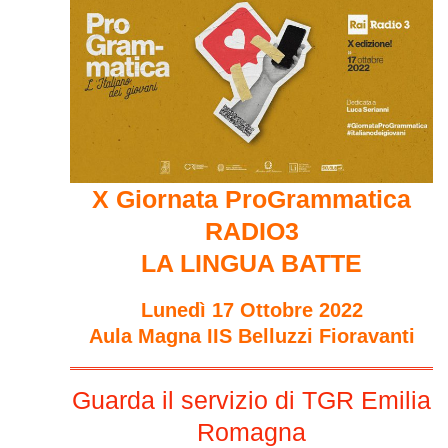
X Giornata ProGrammatica
RADIO3
LA LINGUA BATTE
Lunedì 17 Ottobre 2022
Aula Magna IIS Belluzzi Fioravanti
Guarda il servizio di TGR Emilia
Romagna