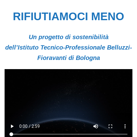
RIFIUTIAMOCI MENO
Un progetto di sostenibilità
dell’Istituto Tecnico-Professionale Belluzzi-
Fioravanti di Bologna