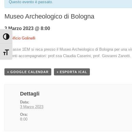
Questo evento è passato.
Museo Archeologico di Bologna
3 Marzo 2023 @ 8:00
Attiva/disattiva alto contrasto
«
Opificio Golinelli
La classe 1EM si reca presso il Museo Archeologico di Bologna per una visit
Attiva/disattiva dimensione testo
Docenti accompagnatori: prof.ssa Claudia Caserini, prof. Giovanni Zanotti.
+ GOOGLE CALENDAR
+ ESPORTA ICAL
Dettagli
Data:
3 Marzo 2023
Ora:
8:00