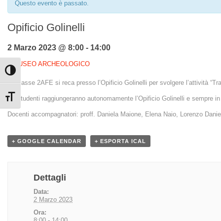
Questo evento è passato.
Opificio Golinelli
2 Marzo 2023 @ 8:00
-
14:00
«
MUSEO ARCHEOLOGICO
Attiva/disattiva alto contrasto
La classe 2AFE si reca presso l’Opificio Golinelli per svolgere l’attività “T
Attiva/disattiva dimensione testo
Gli studenti raggiungeranno autonomamente l’Opificio Golinelli e sempre i
Docenti accompagnatori: proff. Daniela Maione, Elena Naio, Lorenzo Daniel
+ GOOGLE CALENDAR
+ ESPORTA ICAL
Dettagli
Data:
2 Marzo 2023
Ora:
8:00 - 14:00