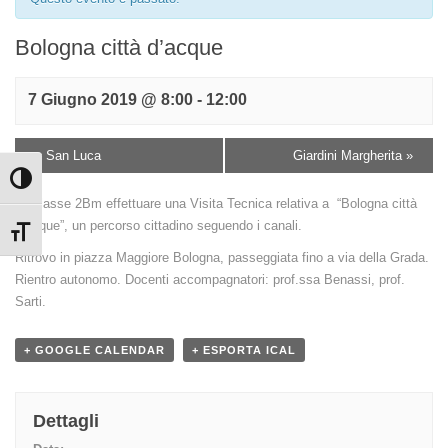
Bologna città d’acque
7 Giugno 2019 @ 8:00
-
12:00
«
San Luca
Giardini Margherita
»
Attiva/disattiva alto contrasto
La classe 2Bm effettuare una Visita Tecnica relativa a “Bologna città
d’acque”, un percorso cittadino seguendo i canali.
Attiva/disattiva dimensione testo
Ritrovo in piazza Maggiore Bologna, passeggiata fino a via della Grada.
Rientro autonomo. Docenti accompagnatori: prof.ssa Benassi, prof.
Sarti.
+ GOOGLE CALENDAR
+ ESPORTA ICAL
Dettagli