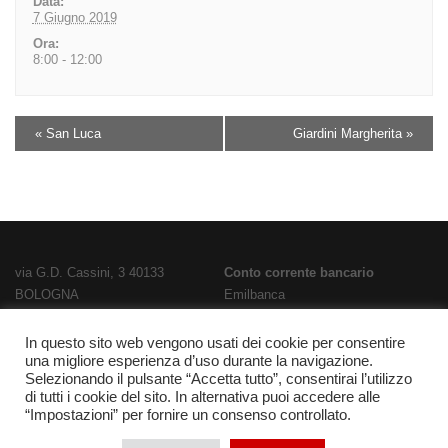
Data:
7 Giugno 2019
Ora:
8:00 - 12:00
«
San Luca
Giardini Margherita
»
via G.D. Cassini, 3 40133
Conto corrente bancario
BOLOGNA
Emilbanca
TEL
051 3519711
- FAX
051 563656
IBAN
E-Mail:
bois02300g@istruzione.it
IT28T0707236670000000186800
In questo sito web vengono usati dei cookie per consentire
una migliore esperienza d’uso durante la navigazione.
PEC:
bois02300g@pec.istruzione.it
Codice Fatturazione
UFPL93
Selezionando il pulsante “Accetta tutto”, consentirai l’utilizzo
Codice meccanografico
Codice IPA
istsc_bois02300g
di tutti i cookie del sito. In alternativa puoi accedere alle
BOIS02300G
“Impostazioni” per fornire un consenso controllato.
Codice fiscale 91337340375