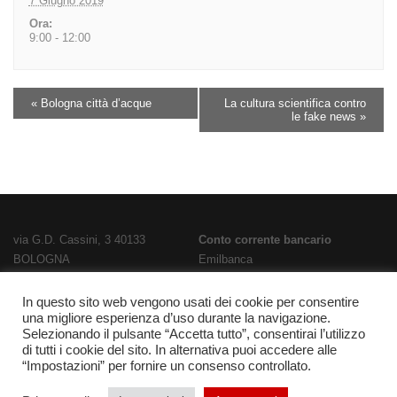
7 Giugno 2019
Ora:
9:00 - 12:00
«
Bologna città d’acque
La cultura scientifica contro
le fake news
»
via G.D. Cassini, 3 40133
Conto corrente bancario
BOLOGNA
Emilbanca
TEL
051 3519711
- FAX
051 563656
IBAN
E-Mail:
bois02300g@istruzione.it
IT28T0707236670000000186800
In questo sito web vengono usati dei cookie per consentire
una migliore esperienza d’uso durante la navigazione.
PEC:
bois02300g@pec.istruzione.it
Codice Fatturazione
UFPL93
Selezionando il pulsante “Accetta tutto”, consentirai l’utilizzo
Codice meccanografico
Codice IPA
istsc_bois02300g
di tutti i cookie del sito. In alternativa puoi accedere alle
BOIS02300G
“Impostazioni” per fornire un consenso controllato.
Codice fiscale 91337340375