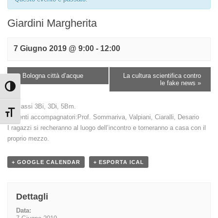
Giardini Margherita
7 Giugno 2019 @ 9:00
-
12:00
«
Bologna città d’acque
La cultura scientifica contro
le fake news
»
Attiva/disattiva alto contrasto
Le classi 3Bi, 3Di, 5Bm.
Attiva/disattiva dimensione testo
Docenti accompagnatori:Prof. Sommariva, Valpiani, Ciaralli, Desario
I ragazzi si recheranno al luogo dell’incontro e torneranno a casa con il
proprio mezzo.
+ GOOGLE CALENDAR
+ ESPORTA ICAL
Dettagli
Data: