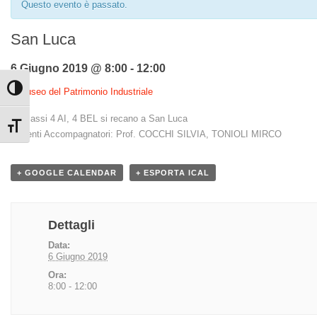
Questo evento è passato.
San Luca
6 Giugno 2019 @ 8:00
-
12:00
Attiva/disattiva alto contrasto
«
Museo del Patrimonio Industriale
Le classi 4 AI, 4 BEL si recano a San Luca
Attiva/disattiva dimensione testo
Docenti Accompagnatori: Prof. COCCHI SILVIA, TONIOLI MIRCO
+ GOOGLE CALENDAR
+ ESPORTA ICAL
Dettagli
Data:
6 Giugno 2019
Ora:
8:00 - 12:00