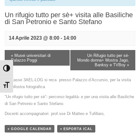
Un rifugio tutto per sè+ visita alle Basiliche
di San Petronio e Santo Stefano
14 Aprile 2023 @ 8:00
-
14:00
«
Musei universitari di
Un Rifugio tutto per sé-
Palazzo Poggi
Mondo donna+ Mostra Jago,
Banksy e TVBoy
»
Attiva/disattiva alto contrasto
La classe 3AEL-LOG si reca presso Palazzo d’Accursio, per la visita
Attiva/disattiva dimensione testo
alla Mostra fotografica
“Un rifugio tutto per sè”- percorso legalità- e per una visita alle Basiliche
di San Petronio e Santo Stefano.
Docenti accompagnatori: prof.sse Di Matteo e Tufillaro,
+ GOOGLE CALENDAR
+ ESPORTA ICAL