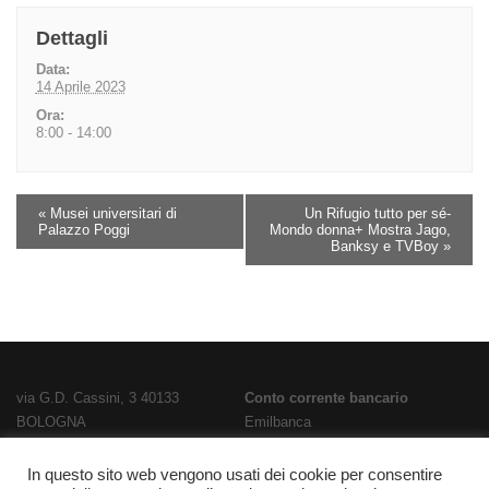
Dettagli
Data:
14 Aprile 2023
Ora:
8:00 - 14:00
«
Musei universitari di
Un Rifugio tutto per sé-
Palazzo Poggi
Mondo donna+ Mostra Jago,
Banksy e TVBoy
»
via G.D. Cassini, 3 40133
Conto corrente bancario
BOLOGNA
Emilbanca
TEL
051 3519711
- FAX
051 563656
IBAN
E-Mail:
bois02300g@istruzione.it
IT28T0707236670000000186800
In questo sito web vengono usati dei cookie per consentire