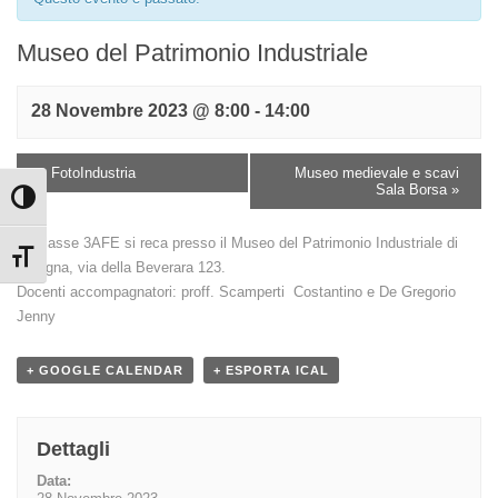
Museo del Patrimonio Industriale
28 Novembre 2023 @ 8:00
-
14:00
«
FotoIndustria
Museo medievale e scavi
Sala Borsa
»
Attiva/disattiva alto contrasto
La classe 3AFE si reca presso il Museo del Patrimonio Industriale di
Attiva/disattiva dimensione testo
Bologna, via della Beverara 123.
Docenti accompagnatori: proff. Scamperti Costantino e De Gregorio
Jenny
+ GOOGLE CALENDAR
+ ESPORTA ICAL
Dettagli
Data: