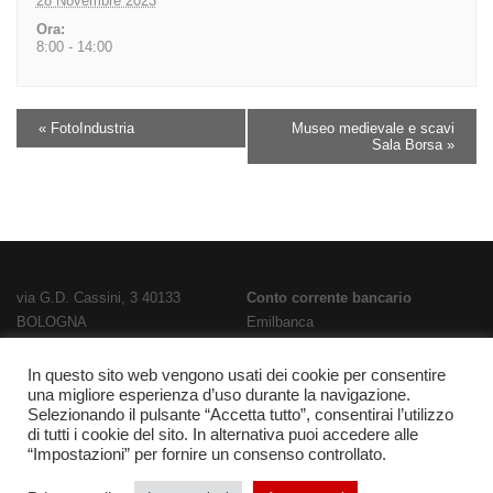
28 Novembre 2023
Ora:
8:00 - 14:00
«
FotoIndustria
Museo medievale e scavi
Sala Borsa
»
via G.D. Cassini, 3 40133
Conto corrente bancario
BOLOGNA
Emilbanca
TEL
051 3519711
- FAX
051 563656
IBAN
E-Mail:
bois02300g@istruzione.it
IT28T0707236670000000186800
In questo sito web vengono usati dei cookie per consentire
una migliore esperienza d’uso durante la navigazione.
PEC:
bois02300g@pec.istruzione.it
Codice Fatturazione
UFPL93
Selezionando il pulsante “Accetta tutto”, consentirai l’utilizzo
Codice meccanografico
Codice IPA
istsc_bois02300g
di tutti i cookie del sito. In alternativa puoi accedere alle
BOIS02300G
“Impostazioni” per fornire un consenso controllato.
Codice fiscale 91337340375