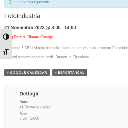
Questo evento è passato.
FotoIndustria
21 Novembre 2023 @ 8:00
-
14:00
«
Big Data & Climate Change
Attiva/disattiva alto contrasto
La classe 3 DELI si reca in uscita didattica per visita alla mostra FotoIndust
Attiva/disattiva dimensione testo
Docenti Accompagnatori proff. Brunetti e Ciccolone
+ GOOGLE CALENDAR
+ ESPORTA ICAL
Dettagli
Data:
21 Novembre 2023
Ora:
8:00 - 14:00