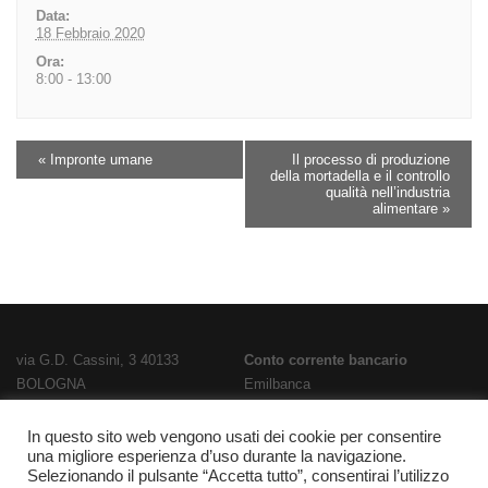
Data:
18 Febbraio 2020
Ora:
8:00 - 13:00
«
Impronte umane
Il processo di produzione
della mortadella e il controllo
qualità nell’industria
alimentare
»
via G.D. Cassini, 3 40133
Conto corrente bancario
BOLOGNA
Emilbanca
TEL
051 3519711
- FAX
051 563656
IBAN
E-Mail:
bois02300g@istruzione.it
IT28T0707236670000000186800
In questo sito web vengono usati dei cookie per consentire
una migliore esperienza d’uso durante la navigazione.
PEC:
bois02300g@pec.istruzione.it
Codice Fatturazione
UFPL93
Selezionando il pulsante “Accetta tutto”, consentirai l’utilizzo
Codice meccanografico
Codice IPA
istsc_bois02300g