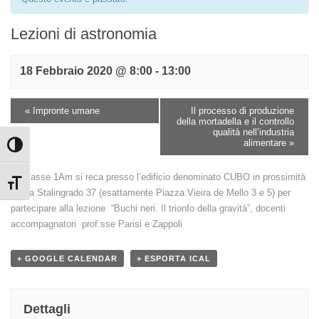
Lezioni di astronomia
18 Febbraio 2020 @ 8:00
-
13:00
«
Impronte umane
Il processo di produzione
della mortadella e il controllo
qualità nell’industria
alimentare
»
Attiva/disattiva alto contrasto
La classe 1Am si reca presso l’edificio denominato CUBO in prossimità
Attiva/disattiva dimensione testo
di Via Stalingrado 37 (esattamente Piazza Vieira de Mello 3 e 5) per
partecipare alla lezione “Buchi neri. Il trionfo della gravità”, docenti
accompagnatori prof.sse Parisi e Zappoli
+ GOOGLE CALENDAR
+ ESPORTA ICAL
Dettagli