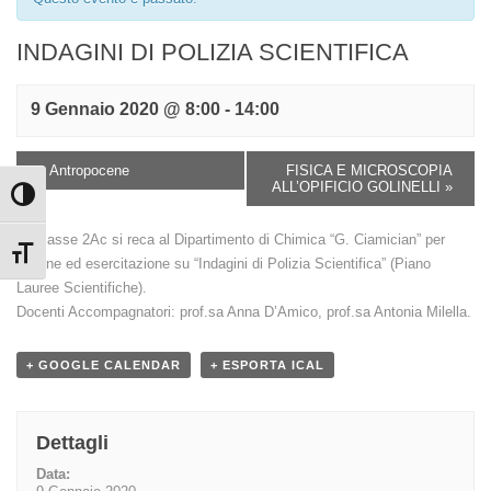
INDAGINI DI POLIZIA SCIENTIFICA
9 Gennaio 2020 @ 8:00
-
14:00
«
Antropocene
FISICA E MICROSCOPIA
ALL’OPIFICIO GOLINELLI
»
Attiva/disattiva alto contrasto
La classe 2Ac si reca al Dipartimento di Chimica “G. Ciamician” per
Attiva/disattiva dimensione testo
lezione ed esercitazione su “Indagini di Polizia Scientifica” (Piano
Lauree Scientifiche).
Docenti Accompagnatori: prof.sa Anna D’Amico, prof.sa Antonia Milella.
+ GOOGLE CALENDAR
+ ESPORTA ICAL
Dettagli
Data: