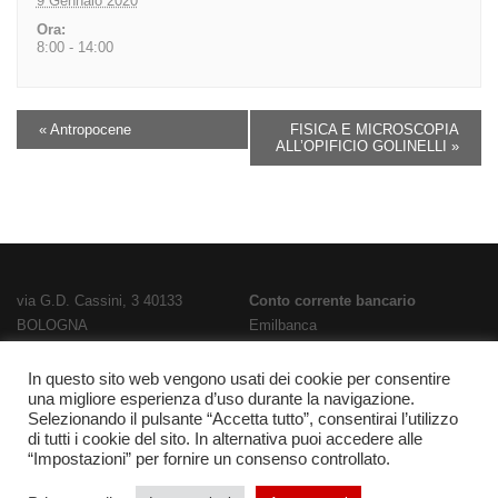
9 Gennaio 2020
Ora:
8:00 - 14:00
«
Antropocene
FISICA E MICROSCOPIA
ALL’OPIFICIO GOLINELLI
»
via G.D. Cassini, 3 40133
Conto corrente bancario
BOLOGNA
Emilbanca
TEL
051 3519711
- FAX
051 563656
IBAN
E-Mail:
bois02300g@istruzione.it
IT28T0707236670000000186800
In questo sito web vengono usati dei cookie per consentire
una migliore esperienza d’uso durante la navigazione.
PEC:
bois02300g@pec.istruzione.it
Codice Fatturazione
UFPL93
Selezionando il pulsante “Accetta tutto”, consentirai l’utilizzo
Codice meccanografico
Codice IPA
istsc_bois02300g
di tutti i cookie del sito. In alternativa puoi accedere alle
BOIS02300G
“Impostazioni” per fornire un consenso controllato.
Codice fiscale 91337340375