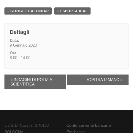
+ GOOGLE CALENDAR
+ ESPORTA ICAL
Dettagli
Data:
9 Gennaio 2020
Ora:
8:00 - 14:00
«
INDAGINI DI POLIZIA
MOSTRA U.MANO
»
SCIENTIFICA
via G.D. Cassini, 3 40133
Conto corrente bancario
BOLOGNA
Emilbanca