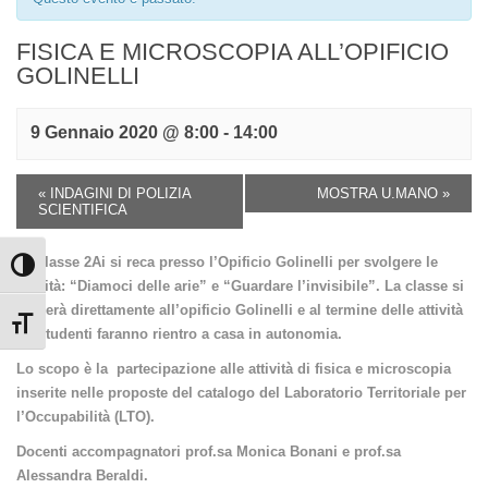
FISICA E MICROSCOPIA ALL’OPIFICIO
GOLINELLI
9 Gennaio 2020 @ 8:00
-
14:00
«
INDAGINI DI POLIZIA
MOSTRA U.MANO
»
SCIENTIFICA
La classe 2Ai si reca presso l’Opificio Golinelli per svolgere le
Attiva/disattiva alto contrasto
attività: “Diamoci delle arie” e “Guardare l’invisibile”. La classe si
recherà direttamente all’opificio Golinelli e al termine delle attività
Attiva/disattiva dimensione testo
gli studenti faranno rientro a casa in autonomia.
Lo scopo è la partecipazione alle attività di fisica e microscopia
inserite nelle proposte del catalogo del Laboratorio Territoriale per
l’Occupabilità (LTO).
Docenti accompagnatori prof.sa Monica Bonani e prof.sa
Alessandra Beraldi.