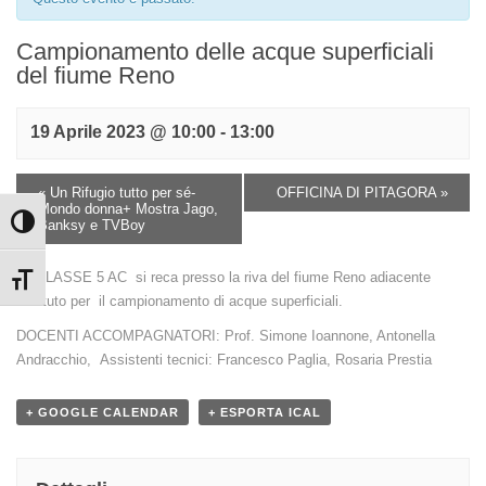
Campionamento delle acque superficiali
del fiume Reno
19 Aprile 2023 @ 10:00
-
13:00
«
Un Rifugio tutto per sé-
OFFICINA DI PITAGORA
»
Mondo donna+ Mostra Jago,
Banksy e TVBoy
Attiva/disattiva alto contrasto
La CLASSE 5 AC si reca presso la riva del fiume Reno adiacente
Attiva/disattiva dimensione testo
l’Istituto per il campionamento di acque superficiali.
DOCENTI ACCOMPAGNATORI: Prof. Simone Ioannone, Antonella
Andracchio, Assistenti tecnici: Francesco Paglia, Rosaria Prestia
+ GOOGLE CALENDAR
+ ESPORTA ICAL