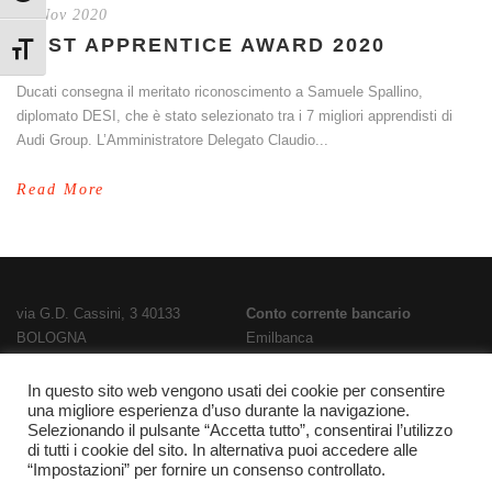
27 Nov 2020
BEST APPRENTICE AWARD 2020
Attiva/disattiva dimensione testo
Ducati consegna il meritato riconoscimento a Samuele Spallino,
diplomato DESI, che è stato selezionato tra i 7 migliori apprendisti di
Audi Group. L’Amministratore Delegato Claudio...
Read More
via G.D. Cassini, 3 40133
Conto corrente bancario
BOLOGNA
Emilbanca
TEL
051 3519711
- FAX
051 563656
IBAN
E-Mail:
bois02300g@istruzione.it
IT28T0707236670000000186800
In questo sito web vengono usati dei cookie per consentire
PEC:
bois02300g@pec.istruzione.it
Codice Fatturazione
UFPL93
una migliore esperienza d’uso durante la navigazione.
Selezionando il pulsante “Accetta tutto”, consentirai l’utilizzo
Codice meccanografico
Codice IPA
istsc_bois02300g
di tutti i cookie del sito. In alternativa puoi accedere alle
BOIS02300G
“Impostazioni” per fornire un consenso controllato.
Codice fiscale 91337340375