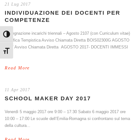
21 Lug 2017
INDIVIDUAZIONE DEI DOCENTI PER
COMPETENZE
Assegnazione incarichi triennali – Agosto 2107 (con Curriculum vitae)
Attiva/disattiva alto contrasto
Rettifica Tempistica Avviso Chiamata Diretta BOIS02300G AGOSTO
2017 Avviso Chiamata Diretta AGOSTO 2017- DOCENTI IMMESSI
Attiva/disattiva dimensione testo
IN...
Read More
11 Apr 2017
SCHOOL MAKER DAY 2017
Venerdì 5 maggio 2017 ore 9:00 – 17:30 Sabato 6 maggio 2017 ore
10:00 – 17:00 Le scuole dell’Emilia-Romagna si confrontano sul tema
della cultura...
Read More