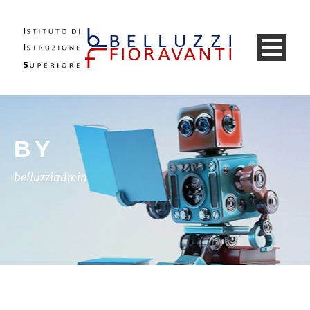
BY
belluzziadmin