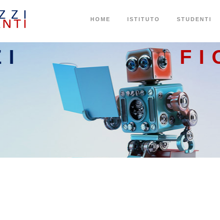
HOME
ISTITUTO
STUDENTI
ZI
FI