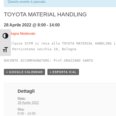
Questo evento è passato.
TOYOTA MATERIAL HANDLING
28 Aprile 2022 @ 8:00
-
14:00
«
Bologna Medievale
Attiva/disattiva alto contrasto
La classe 5CFM si reca alla TOYOTA MATERIAL HANDLING in
via Persicetana vecchia 10, Bologna

Attiva/disattiva dimensione testo
DOCENTE ACCOMPAGNATORE: Prof.GRAZIANO SANTO
+ GOOGLE CALENDAR
+ ESPORTA ICAL
Dettagli
Data:
28 Aprile 2022
Ora:
8:00 - 14:00