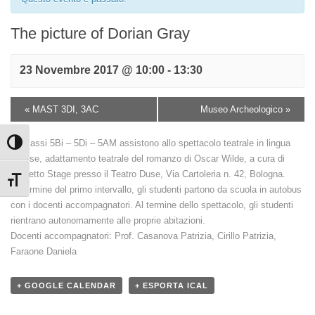
The picture of Dorian Gray
23 Novembre 2017 @ 10:00
-
13:30
«
MAST 3DI, 3AC
Museo Archeologico
»
Le classi 5Bi – 5Di – 5AM assistono allo spettacolo teatrale in lingua
Attiva/disattiva alto contrasto
inglese, adattamento teatrale del romanzo di Oscar Wilde, a cura di
Palketto Stage presso il Teatro Duse, Via Cartoleria n. 42, Bologna.
Attiva/disattiva dimensione testo
Al termine del primo intervallo, gli studenti partono da scuola in autobus
con i docenti accompagnatori. Al termine dello spettacolo, gli studenti
rientrano autonomamente alle proprie abitazioni.
Docenti accompagnatori: Prof. Casanova Patrizia, Cirillo Patrizia,
Faraone Daniela
+ GOOGLE CALENDAR
+ ESPORTA ICAL