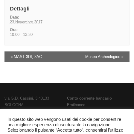
Dettagli
Data:
23 Novembre 2017
Ora:
10:00 - 13:30
«
MAST 3DI, 3AC
Museo Archeologico
»
via G.D. Cassini, 3 40133
Conto corrente bancario
BOLOGNA
Emilbanca
TEL
051 3519711
- FAX
051 563656
IBAN
E-Mail:
bois02300g@istruzione.it
IT28T0707236670000000186800
In questo sito web vengono usati dei cookie per consentire
una migliore esperienza d’uso durante la navigazione.
PEC:
bois02300g@pec.istruzione.it
Codice Fatturazione
UFPL93
Selezionando il pulsante “Accetta tutto”, consentirai l’utilizzo
Codice meccanografico
Codice IPA
istsc_bois02300g