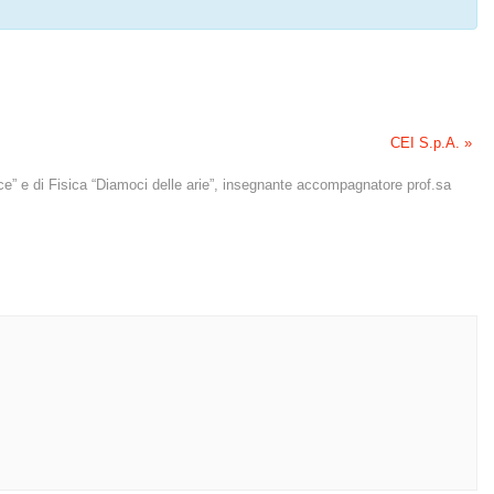
CEI S.p.A.
»
duce” e di Fisica “Diamoci delle arie”, insegnante accompagnatore prof.sa