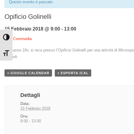
Questo evento è passato.
Opificio Golinelli
15 Febbraio 2018 @ 9:00
-
13:00
Attiva/disattiva alto contrasto
«
La Commedia
La classe 2Ac si reca presso l’Opificio Golinelli per una attività di Microsp
Attiva/disattiva dimensione testo
Zappoli.
+ GOOGLE CALENDAR
+ ESPORTA ICAL
Dettagli
Data:
15 Febbraio 2018
Ora:
9:00 - 13:00