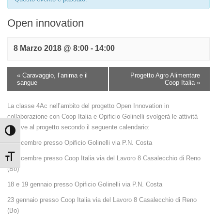
Open innovation
8 Marzo 2018 @ 8:00
-
14:00
«
Caravaggio, l’anima e il
Progetto Agro Alimentare
sangue
Coop Italia
»
La classe 4Ac nell’ambito del progetto Open Innovation in
collaborazione con Coop Italia e Opificio Golinelli svolgerà le attività
relative al progetto secondo il seguente calendario:
Attiva/disattiva alto contrasto
14 dicembre presso Opificio Golinelli via P.N. Costa
Attiva/disattiva dimensione testo
18 dicembre presso Coop Italia via del Lavoro 8 Casalecchio di Reno
(Bo)
18 e 19 gennaio presso Opificio Golinelli via P.N. Costa
23 gennaio presso Coop Italia via del Lavoro 8 Casalecchio di Reno
(Bo)