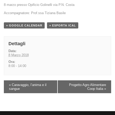
8 marzo presso Opificio Golinelli via P.N. Costa
Accompagnatore: Prof.ssa Tiziana Basile
+ GOOGLE CALENDAR
+ ESPORTA ICAL
Dettagli
Data:
8 Marzo 2018
Ora:
8:00 - 14:00
«
Caravaggio, l’anima e il
Progetto Agro Alimentare
sangue
Coop Italia
»