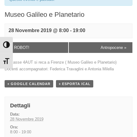
Museo Galileo e Planetario
28 Novembre 2019 @ 8:00
-
19:00
Attiva/disattiva alto contrasto
«
ROBOT!
Antropocene
»
Attiva/disattiva dimensione testo
La classe 4AUT si reca a Firenze ( Museo Galileo e Planetario)
Docenti accompagnatori: Federica Travaglini e Antonia Milella
+ GOOGLE CALENDAR
+ ESPORTA ICAL
Dettagli
Data:
28 Novembre 2019
Ora:
8:00 - 19:00