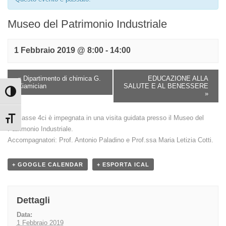
Museo del Patrimonio Industriale
1 Febbraio 2019 @ 8:00
-
14:00
«
Dipartimento di chimica G.
EDUCAZIONE ALLA
Ciamician
SALUTE E AL BENESSERE
Attiva/disattiva alto contrasto
»
La classe 4ci è impegnata in una visita guidata presso il Museo del
Attiva/disattiva dimensione testo
Patrimonio Industriale.
Accompagnatori: Prof. Antonio Paladino e Prof.ssa Maria Letizia Cotti.
+ GOOGLE CALENDAR
+ ESPORTA ICAL
Dettagli
Data:
1 Febbraio 2019