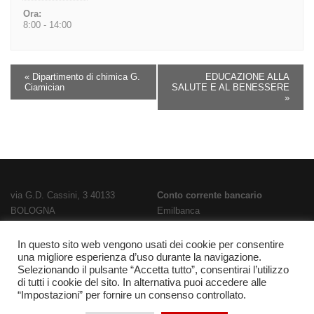
Ora:
8:00 - 14:00
«
Dipartimento di chimica G.
EDUCAZIONE ALLA
Ciamician
SALUTE E AL BENESSERE
»
via G.D. Cassini, 3 40133
Conto corrente bancario
BOLOGNA
Emilbanca
TEL
051 3519711
- FAX
051 563656
IBAN
E-Mail:
bois02300g@istruzione.it
IT28T0707236670000000186800
In questo sito web vengono usati dei cookie per consentire
una migliore esperienza d’uso durante la navigazione.
PEC:
bois02300g@pec.istruzione.it
Codice Fatturazione
UFPL93
Selezionando il pulsante “Accetta tutto”, consentirai l’utilizzo
Codice meccanografico
Codice IPA
istsc_bois02300g
di tutti i cookie del sito. In alternativa puoi accedere alle
BOIS02300G
“Impostazioni” per fornire un consenso controllato.
Codice fiscale 91337340375