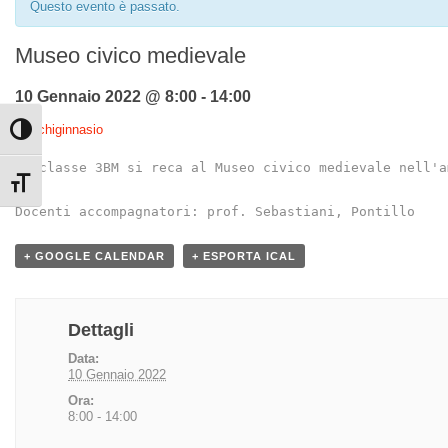
Questo evento è passato.
Museo civico medievale
10 Gennaio 2022 @ 8:00
-
14:00
«
Archiginnasio
Attiva/disattiva alto contrasto
La classe 3BM si reca al Museo civico medievale nell'a
Attiva/disattiva dimensione testo
Docenti accompagnatori: prof. Sebastiani, Pontillo
+ GOOGLE CALENDAR
+ ESPORTA ICAL
Dettagli
Data:
10 Gennaio 2022
Ora:
8:00 - 14:00