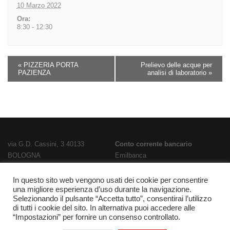
10 Marzo 2022
Ora:
8:30 - 12:30
«
PIZZERIA PORTA
Prelievo delle acque per
PAZIENZA
analisi di laboratorio
»
via G.D. Cassini, 3 40133
Conto corrente bancario
BOLOGNA
Emilbanca
TEL
051 3519711
- FAX
051 563656
IBAN
E-Mail:
bois02300g@istruzione.it
IT28T0707236670000000186800
In questo sito web vengono usati dei cookie per consentire
una migliore esperienza d’uso durante la navigazione.
PEC:
bois02300g@pec.istruzione.it
Codice Fatturazione
UFPL93
Selezionando il pulsante “Accetta tutto”, consentirai l’utilizzo
Codice meccanografico
Codice IPA
istsc_bois02300g
di tutti i cookie del sito. In alternativa puoi accedere alle
BOIS02300G
“Impostazioni” per fornire un consenso controllato.
Codice fiscale 91337340375