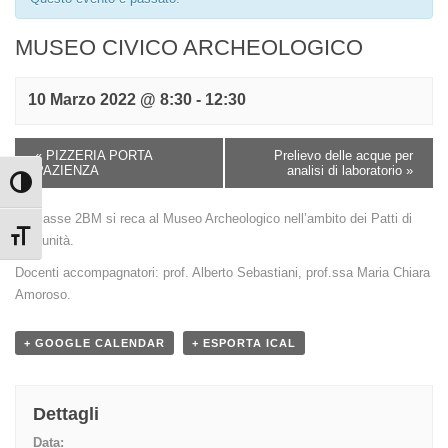
MUSEO CIVICO ARCHEOLOGICO
10 Marzo 2022 @ 8:30
-
12:30
«
PIZZERIA PORTA
Prelievo delle acque per
PAZIENZA
analisi di laboratorio
»
Attiva/disattiva alto contrasto
La classe 2BM si reca al Museo Archeologico nell’ambito dei Patti di
Attiva/disattiva dimensione testo
Comunità.
Docenti accompagnatori: prof. Alberto Sebastiani, prof.ssa Maria Chiara
Amoroso.
+ GOOGLE CALENDAR
+ ESPORTA ICAL
Dettagli
Data: