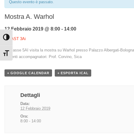
Questo evento è passato.
Mostra A. Warhol
12 Febbraio 2019 @ 8:00
-
14:00
Attiva/disattiva alto contrasto
«
MAST 3Ai
La classe 5AI visita la mostra su Warhol presso Palazzo Albergati-Bologna
Attiva/disattiva dimensione testo
Docenti accompagnatori: Prof. Corvino, Sica
+ GOOGLE CALENDAR
+ ESPORTA ICAL
Dettagli
Data:
12 Febbraio 2019
Ora:
8:00 - 14:00