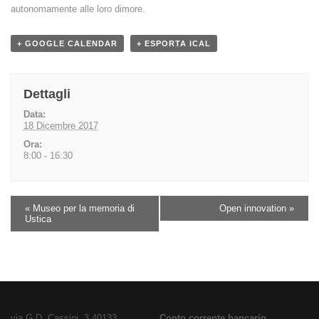
autonomamente alle loro dimore.
+ GOOGLE CALENDAR
+ ESPORTA ICAL
Dettagli
Data:
18 Dicembre 2017
Ora:
8:00 - 16:30
«
Museo per la memoria di
Open innovation
»
Ustica
via G.D. Cassini, 3 40133
Conto corrente bancario