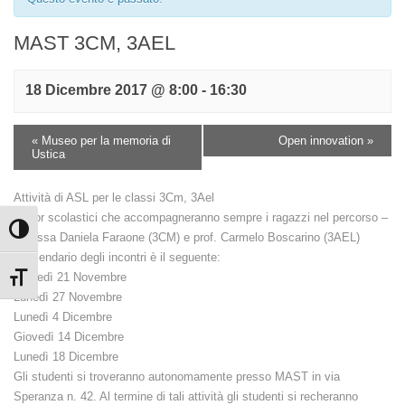
MAST 3CM, 3AEL
18 Dicembre 2017 @ 8:00
-
16:30
«
Museo per la memoria di
Open innovation
»
Ustica
Attività di ASL per le classi 3Cm, 3Ael
I tutor scolastici che accompagneranno sempre i ragazzi nel percorso –
Attiva/disattiva alto contrasto
prof.ssa Daniela Faraone (3CM) e prof. Carmelo Boscarino (3AEL)
Il calendario degli incontri è il seguente:
Martedì 21 Novembre
Attiva/disattiva dimensione testo
Lunedì 27 Novembre
Lunedì 4 Dicembre
Giovedì 14 Dicembre
Lunedì 18 Dicembre
Gli studenti si troveranno autonomamente presso MAST in via
Speranza n. 42. Al termine di tali attività gli studenti si recheranno