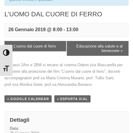
L’UOMO DAL CUORE DI FERRO
26 Gennaio 2019 @ 8:00
-
13:00
«
L’uomo dal cuore di ferro
Educazione alla salute e al
benessere
»
Attiva/disattiva alto contrasto
Le classi 2Am e 2BM si recano al cinema Odeon (via Mascarella per
Attiva/disattiva dimensione testo
assistere alla proiezione del film “L’uomo dal cuore di ferro”, docenti
accompagnatori prof.sa Maria Cristina Murano, prof. Tullio Sarti,
prof.ssa Monika Geier, prof.sa Alessandra Benassi.
+ GOOGLE CALENDAR
+ ESPORTA ICAL
Dettagli
Data: