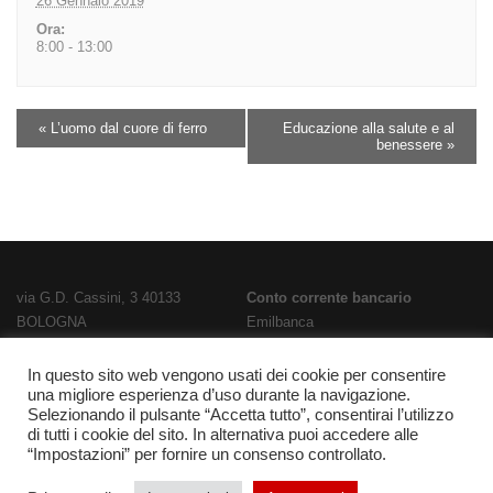
26 Gennaio 2019
Ora:
8:00 - 13:00
«
L’uomo dal cuore di ferro
Educazione alla salute e al
benessere
»
via G.D. Cassini, 3 40133
Conto corrente bancario
BOLOGNA
Emilbanca
TEL
051 3519711
- FAX
051 563656
IBAN
E-Mail:
bois02300g@istruzione.it
IT28T0707236670000000186800
In questo sito web vengono usati dei cookie per consentire
una migliore esperienza d’uso durante la navigazione.
PEC:
bois02300g@pec.istruzione.it
Codice Fatturazione
UFPL93
Selezionando il pulsante “Accetta tutto”, consentirai l’utilizzo
Codice meccanografico
Codice IPA
istsc_bois02300g
di tutti i cookie del sito. In alternativa puoi accedere alle
BOIS02300G
“Impostazioni” per fornire un consenso controllato.
Codice fiscale 91337340375