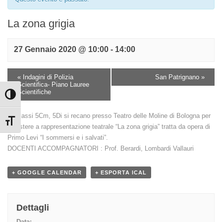
La zona grigia
27 Gennaio 2020 @ 10:00
-
14:00
«
Indagini di Polizia
San Patrignano
»
Scientifica- Piano Lauree
Scientifiche
Attiva/disattiva alto contrasto
Le classi 5Cm, 5Di si recano presso Teatro delle Moline di Bologna per
Attiva/disattiva dimensione testo
assistere a rappresentazione teatrale “La zona grigia” tratta da opera di
Primo Levi “I sommersi e i salvati”.
DOCENTI ACCOMPAGNATORI : Prof. Berardi, Lombardi Vallauri
+ GOOGLE CALENDAR
+ ESPORTA ICAL
Dettagli
Data: