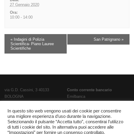
27 Gennaio 2020
Ora:
10:00 - 14:00
«
Indagini di Polizia
San Patrignano
»
Scientifica- Piano Lauree
Scientifiche
via G.D. Cassini, 3 40133
Conto corrente bancario
BOLOGNA
Emilbanca
TEL
051 3519711
- FAX
051 563656
IBAN
E-Mail:
bois02300g@istruzione.it
IT28T0707236670000000186800
In questo sito web vengono usati dei cookie per consentire
una migliore esperienza d’uso durante la navigazione.
PEC:
bois02300g@pec.istruzione.it
Codice Fatturazione
UFPL93
Selezionando il pulsante “Accetta tutto”, consentirai l’utilizzo
Codice meccanografico
Codice IPA
istsc_bois02300g
di tutti i cookie del sito. In alternativa puoi accedere alle
BOIS02300G
“Impostazioni” per fornire un consenso controllato.