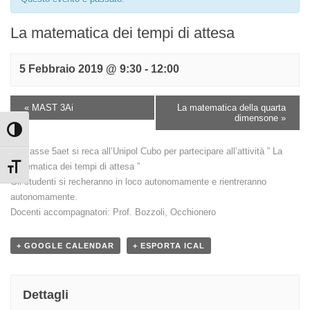
La matematica dei tempi di attesa
5 Febbraio 2019 @ 9:30
-
12:00
«
MAST 3Ai
La matematica della quarta
dimensone
»
Attiva/disattiva alto contrasto
La classe 5aet si reca all’Unipol Cubo per partecipare all’attività ” La
matematica dei tempi di attesa ”
Attiva/disattiva dimensione testo
Gli studenti si recheranno in loco autonomamente e rientreranno
autonomamente.
Docenti accompagnatori: Prof. Bozzoli, Occhionero
+ GOOGLE CALENDAR
+ ESPORTA ICAL
Dettagli