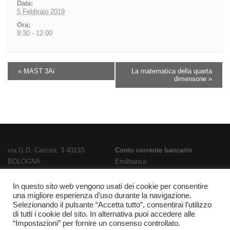
Data:
5 Febbraio 2019
Ora:
9:30 - 12:00
«
MAST 3Ai
La matematica della quarta
dimensone
»
via G.D. Cassini, 3 40133
Conto corrente bancario
BOLOGNA
Emilbanca
TEL
051 3519711
- FAX
051 563656
IBAN
E-Mail:
bois02300g@istruzione.it
IT28T0707236670000000186800
In questo sito web vengono usati dei cookie per consentire
una migliore esperienza d’uso durante la navigazione.
PEC:
bois02300g@pec.istruzione.it
Codice Fatturazione
UFPL93
Selezionando il pulsante “Accetta tutto”, consentirai l’utilizzo
Codice meccanografico
Codice IPA
istsc_bois02300g
di tutti i cookie del sito. In alternativa puoi accedere alle
BOIS02300G
“Impostazioni” per fornire un consenso controllato.
Codice fiscale 91337340375