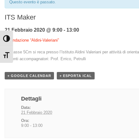
Questo evento è passato.
ITS Maker
21 Febbraio 2020 @ 9:00
-
13:00
Attiva/disattiva alto contrasto
«
Fondazione “Aldini-Valeriani”
La classe 5Cm si reca presso l’Istituto Aldini Valeriani per attività di orien
Attiva/disattiva dimensione testo
Docenti accompagnatori: Prof. Errico, Petrulli
+ GOOGLE CALENDAR
+ ESPORTA ICAL
Dettagli
Data:
21 Febbraio 2020
Ora:
9:00 - 13:00